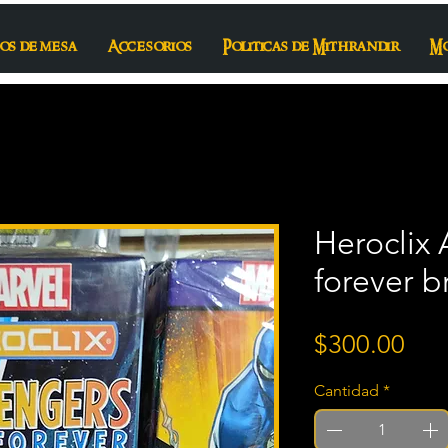
os de mesa
Accesorios
Politicas de Mithrandir
M
Heroclix
forever b
Pre
$300.00
Cantidad
*