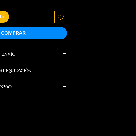
ito
COMPRAR
y envío
 liquidación
envío
alizan por paquetería el
fecha de salida. Él tiempo de
ás revisar con tu numero de
 el desino al se envía.
coger en nuestra tienda
rección de ubicación que