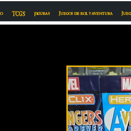
io
TCGS
Figuras
Juegos de rol y aventura
Jueg