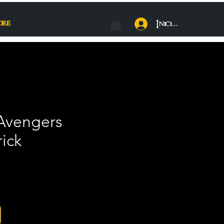
ore
Iniciar sesión
 Avengers
rick
cio