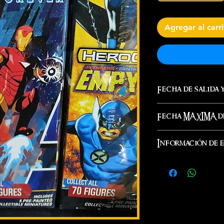
Agregar al carr
Fecha de salida 
Inmediata.
Fecha MAXIMA de
INMEDIATA
Información de 
Los envíos se re
mismo día de la 
entrega lo podr
guía dependiendo
O bien puedes re
física con la di