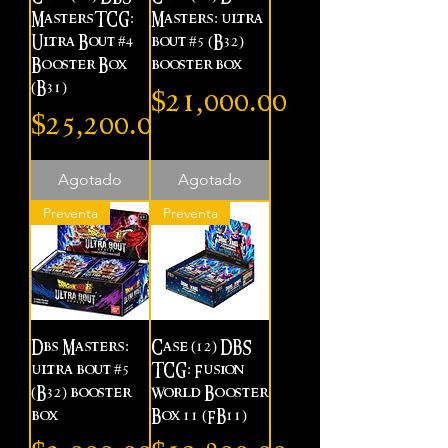
MastersTCG:
Masters: ultra
Ultra Bout #4
bout #5 (B32)
Booster Box
booster box
(B31)
Precio
$21,000.00
Precio
$25,200.00
Agotado
Agotado
Preventa
Preventa
Dbs Masters:
Case (12) DBS
ultra bout #5
TCG: Fusion
(B32) booster
World Booster
box
Box 11 (FB11)