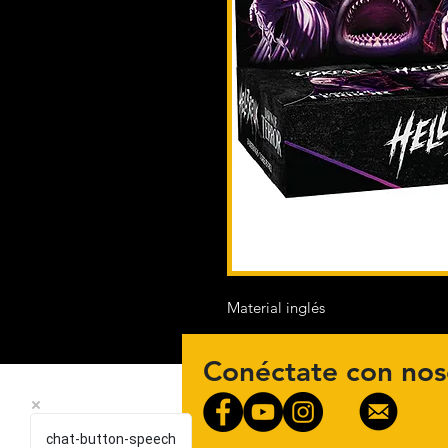
Material inglés
Conéctate con nos
chat-button-speech