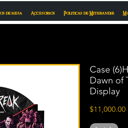
os de mesa
Accesorios
Politicas de Mithrandir
M
Case (6)
Dawn of 
Display
$11,000.00