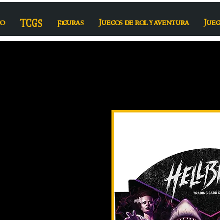
io
TCGS
Figuras
Juegos de rol y aventura
Jueg