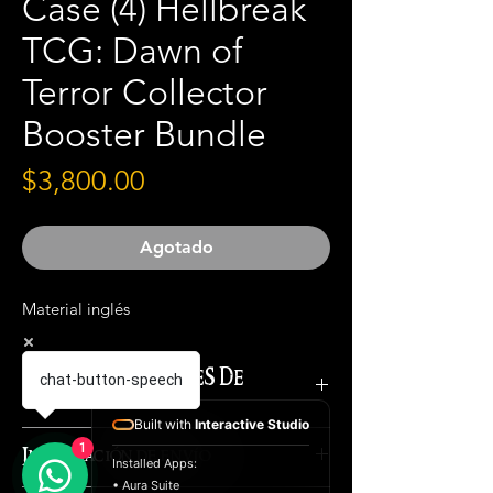
Case (4) Hellbreak
TCG: Dawn of
Terror Collector
Booster Bundle
Precio
$3,800.00
Agotado
Material inglés
¡IMPORTANTE ANTES DE
chat-button-speech
COMPRAR!
Built with
Interactive Studio
El costo total del producto es el
1
Información de envío
Installed Apps:
marcado en la publicación.
• Aura Suite
Para APARTAR este producto, el