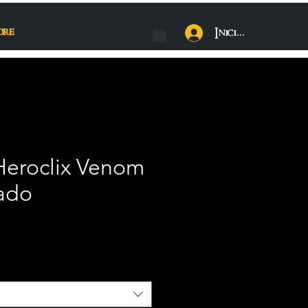
ore
Iniciar sesión
 Heroclix Venom
lado
recio