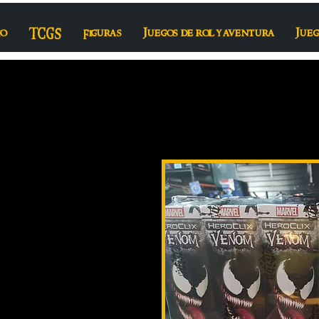
io
TCGS
Figuras
Juegos de rol y aventura
Jueg