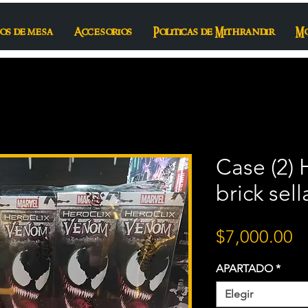
os de mesa
Accesorios
Politicas de Mithrandir
M
Case (2)
brick sel
P
$7,000.00
APARTADO
*
Elegir