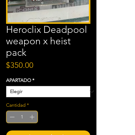
Heroclix Deadpool
weapon x heist
pack
Precio
$350.00
APARTADO
*
Cantidad
*