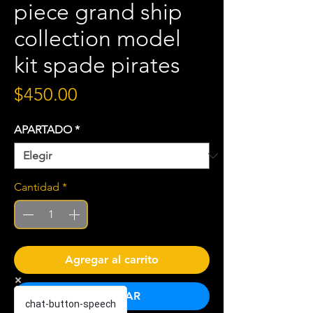
piece grand ship
collection model
kit spade pirates
Precio
$450.00
APARTADO
*
Cantidad
*
Agregar al carrito
COMPRAR
chat-button-speech