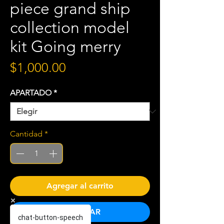
piece grand ship
collection model
kit Going merry
Precio
$1,000.00
APARTADO
*
Cantidad
*
Agregar al carrito
COMPRAR
chat-button-speech