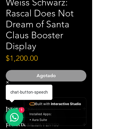
Weiss Schwarz:
Rascal Does Not
Dream of Santa
Claus Booster
Display
Precio
$1,200.00
Agotado
Material inglés
chat-button-speech
Built with
Interactive Studio
Información de envío
1
Installed Apps:
• Aura Suite
Los envíos se realizan por
Fecha de salida y envío
paquetería el mismo día de la