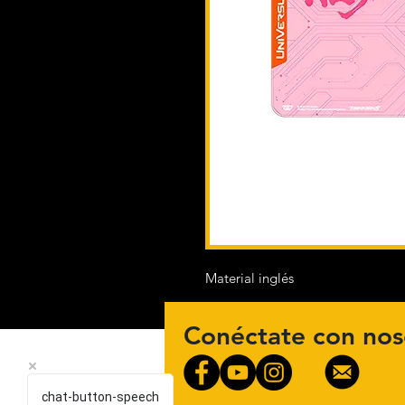
Material inglés
Conéctate con nos
chat-button-speech