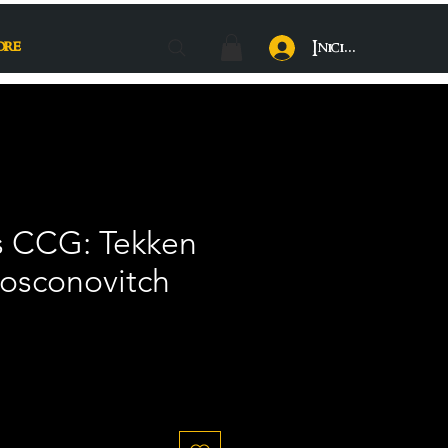
ore
Iniciar sesión
s CCG: Tekken
Bosconovitch
cio