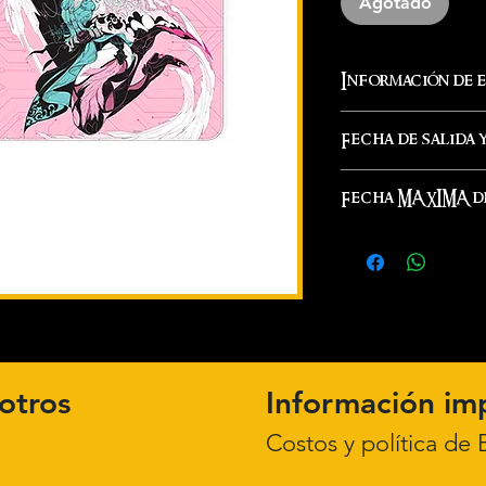
Agotado
Información de 
Los envíos se re
Fecha de salida 
mismo día de la 
entrega lo podr
14 agosto 2026
Fecha MAXIMA de
guía dependiendo
Este mismo día s
O bien puedes re
nuestra locació
1 agosto 2026
física con la di
tenemos en nues
Para mas informa
revisar nuestra 
AQUÍ.
otros
Información im
Customer Care
Costos y política
de E