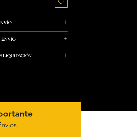
envío
alizan por paquetería el
y envío
fecha de salida. Él tiempo de
ás revisar con tu numero de
 liquidación
 el desino al se envía.
e envía el producto desde
coger en nuestra tienda
n.
rección de ubicación que
tra página. AQUÍ
ción de los envíos puedes
pagina de política de envió
portante
nvíos