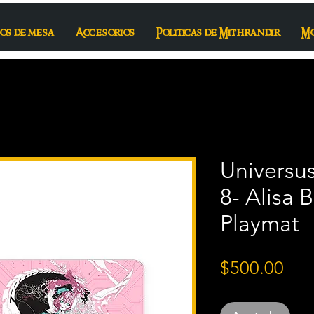
os de mesa
Accesorios
Politicas de Mithrandir
M
Universu
8- Alisa 
Playmat
Pre
$500.00