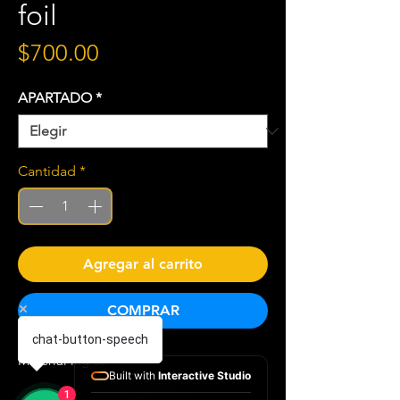
foil
Precio
$700.00
APARTADO
*
Cantidad
*
Agregar al carrito
COMPRAR
chat-button-speech
Material inglés
Built with
Interactive Studio
1