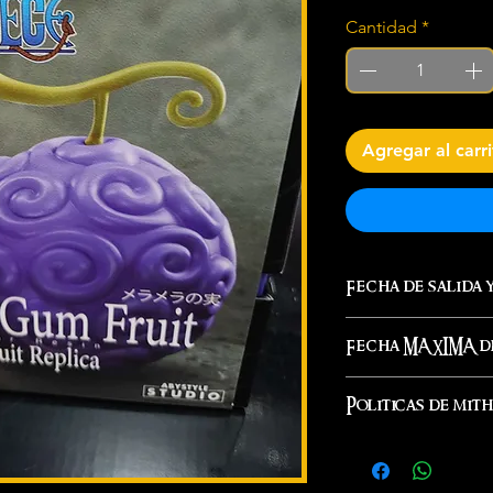
Cantidad
*
Agregar al carr
Fecha de salida 
Inmediato
Fecha MAXIMA de
Este mismo día s
Inmediato
Politicas de mit
Al ordenar o pr
Aceptas nuestras