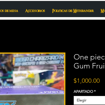
os de mesa
Accesorios
Politicas de Mithrandir
M
One piec
Gum Frui
P
$1,000.00
APARTADO
*
Elegir