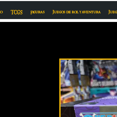
io
TCGS
Figuras
Juegos de rol y aventura
Jueg