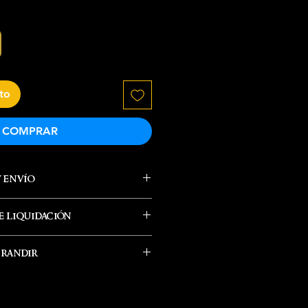
ito
COMPRAR
y envío
 liquidación
e envía el producto
hrandir
eordenar en nuestra tienda.
 politicas generales para