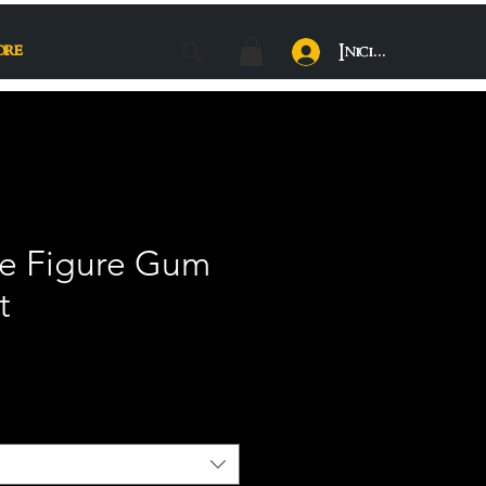
ore
Iniciar sesión
e Figure Gum
t
recio