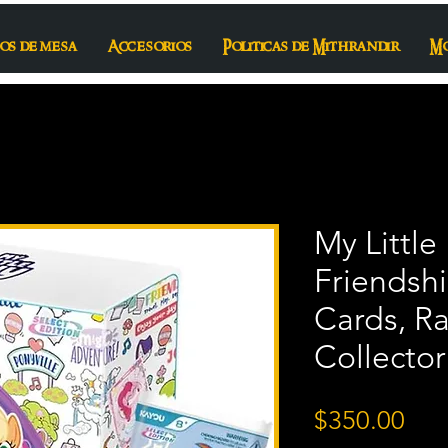
os de mesa
Accesorios
Politicas de Mithrandir
M
My Littl
Friendshi
Cards, R
Collecto
Pre
$350.00