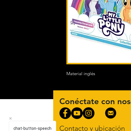
Material inglés
Conéctate con nos
Contacto y ubicación
chat-button-speech