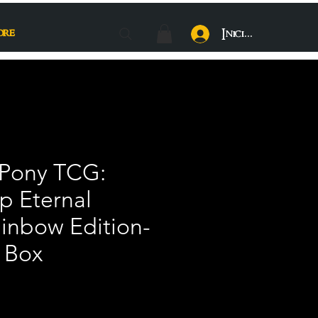
ore
Iniciar sesión
e Pony TCG:
p Eternal
ainbow Edition-
r Box
cio