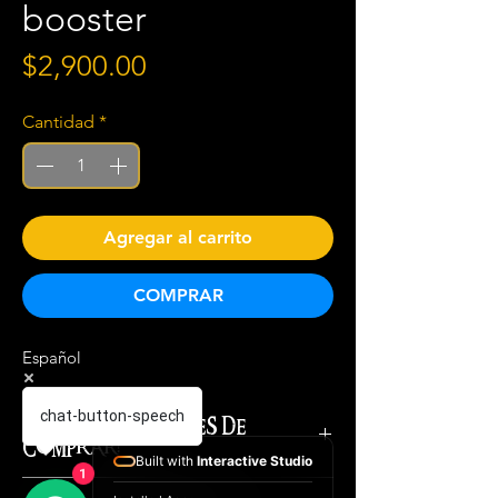
booster
Precio
$2,900.00
Cantidad
*
Agregar al carrito
COMPRAR
Español
chat-button-speech
¡IMPORTANTE ANTES DE
COMPRAR!
Built with
Interactive Studio
1
El costo total del producto es el