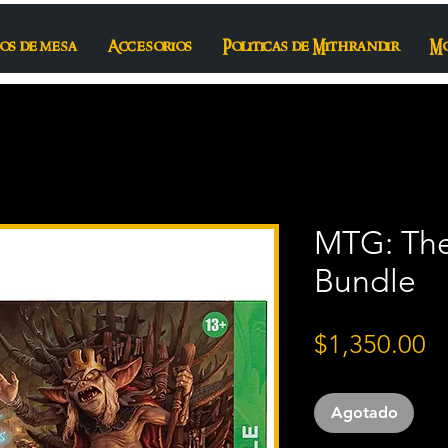
os de mesa
Accesorios
Politicas de Mithrandir
M
MTG: The
Bundle
P
$1,350.00
Agotado