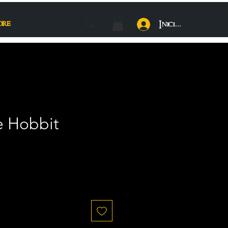
ore
Iniciar sesión
 Hobbit
recio