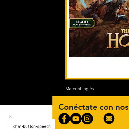
Material inglés
Conéctate con nos
chat-button-speech