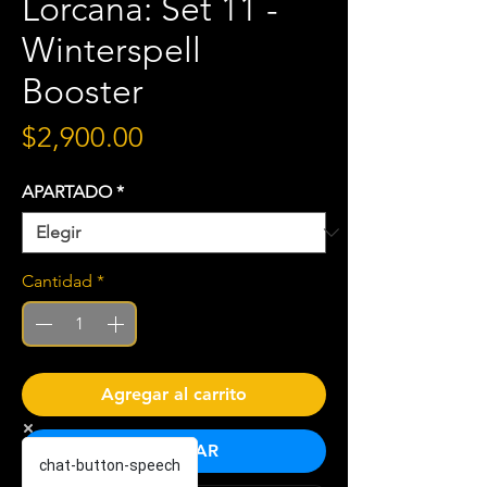
Lorcana: Set 11 -
Winterspell
Booster
Precio
$2,900.00
APARTADO
*
Cantidad
*
Agregar al carrito
COMPRAR
chat-button-speech