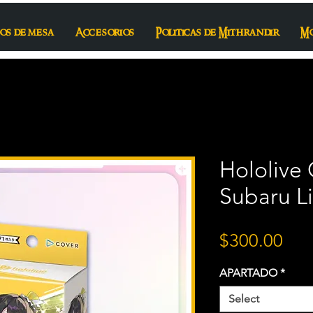
os de mesa
Accesorios
Politicas de Mithrandir
M
Hololive
Subaru Li
Pri
$300.00
APARTADO
*
Select