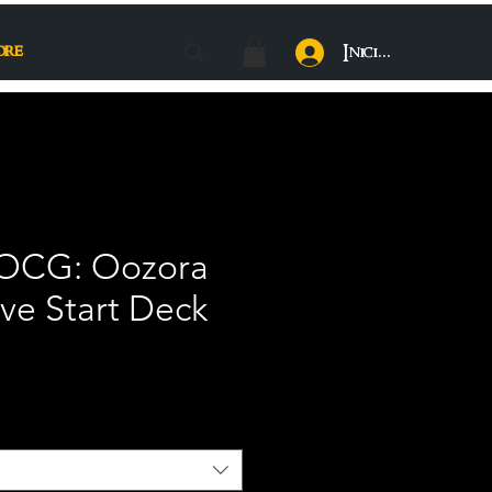
ore
Iniciar sesión
 OCG: Oozora
ve Start Deck
ce