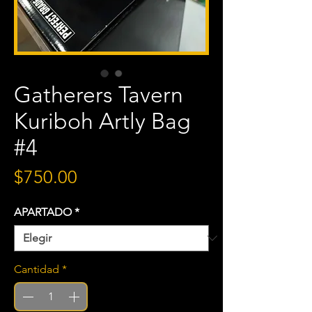
Gatherers Tavern
Kuriboh Artly Bag
#4
Precio
$750.00
APARTADO
*
Cantidad
*