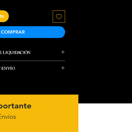
ito
COMPRAR
 liquidación
y envío
e envía el producto desde
n.
portante
nvíos