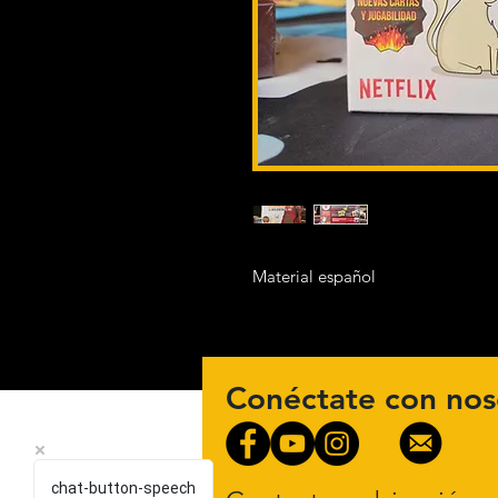
Material español
Conéctate con nos
chat-button-speech