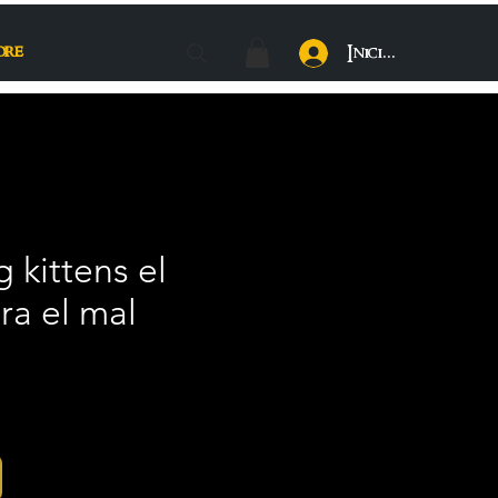
ore
Iniciar sesión
 kittens el
ra el mal
cio