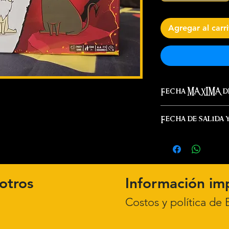
Agregar al carr
Fecha MAXIMA de
Inmediata
Fecha de salida 
Inmediato
Este mismo día s
nuestra locació
otros
Información im
Customer Care
Costos y política
de E