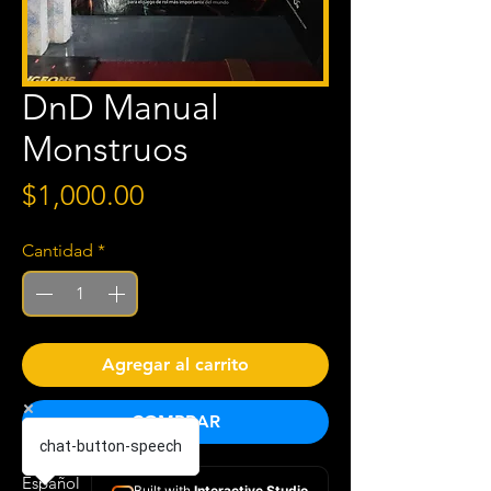
DnD Manual
Monstruos
Precio
$1,000.00
Cantidad
*
Agregar al carrito
COMPRAR
chat-button-speech
Español
Built with
Interactive Studio