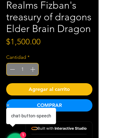
Realms Fizban's
treasury of dragons
Elder Brain Dragon
Precio
$1,500.00
Cantidad
*
Agregar al carrito
COMPRAR
chat-button-speech
Ingles
Built with
Interactive Studio
1