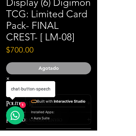
Display (6) Digimon
TCG: Limited Card
Pack- FINAL
CREST- [ LM-08]
Precio
$700.00
Agotado
Material ingles
chat-button-speech
Built with
Interactive Studio
Políticas Mithrandir
1
Installed Apps:
Las políticas de la tienda
• Aura Suite
Fecha de salida y envío
MITHRANDIR son las siguientes,
al realizar un pedido con
08 agosto 2026