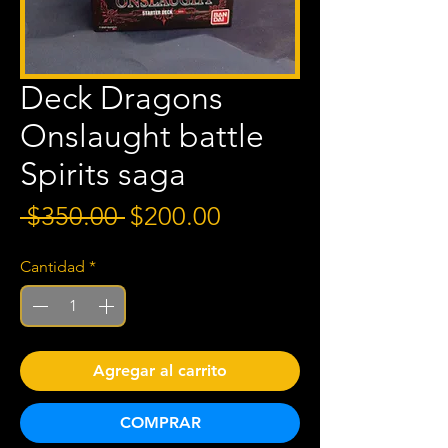
Deck Dragons
Onslaught battle
Spirits saga
Precio
Precio de oferta
 $350.00 
$200.00
Cantidad
*
Agregar al carrito
COMPRAR