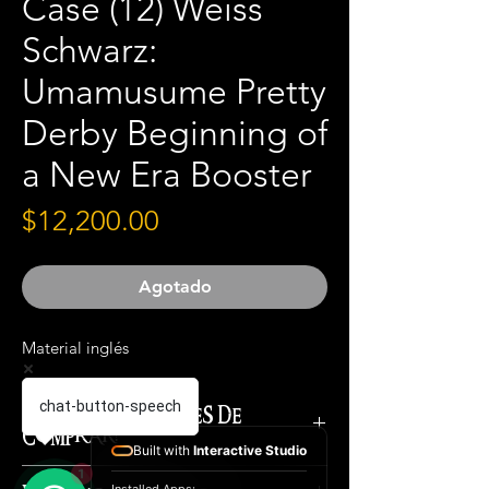
Case (12) Weiss
Schwarz:
Umamusume Pretty
Derby Beginning of
a New Era Booster
Precio
$12,200.00
Agotado
Material inglés
chat-button-speech
¡IMPORTANTE ANTES DE
COMPRAR!
Built with
Interactive Studio
1
El costo total del producto es el