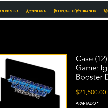
os de mesa
Accesorios
Politicas de Mithrandir
M
Case (12
Game: Ign
Booster D
$21,500.00
APARTADO
*