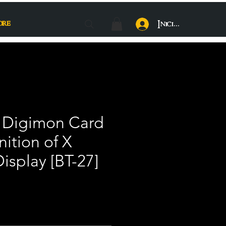
ore
Iniciar sesión
) Digimon Card
ition of X
isplay [BT-27]
Precio