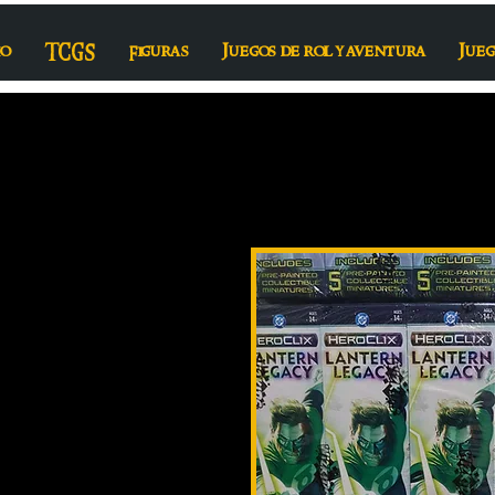
io
TCGS
Figuras
Juegos de rol y aventura
Jueg