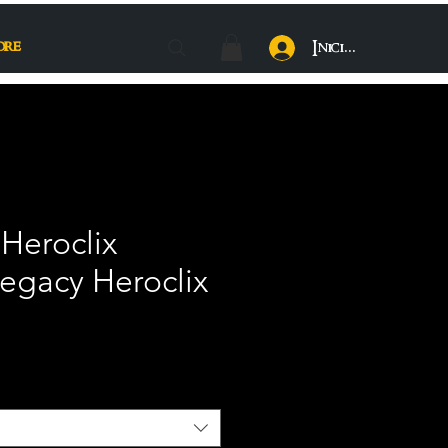
ore
Iniciar sesión
 Heroclix
egacy Heroclix
recio