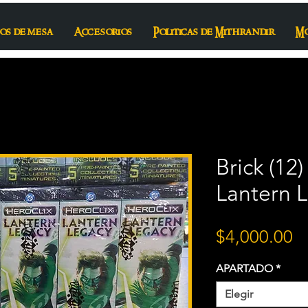
os de mesa
Accesorios
Politicas de Mithrandir
M
Brick (12)
Lantern L
P
$4,000.00
APARTADO
*
Elegir