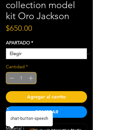
collection model
kit Oro Jackson
Precio
$650.00
APARTADO
*
Cantidad
*
Agregar al carrito
COMPRAR
chat-button-speech
Material inglés