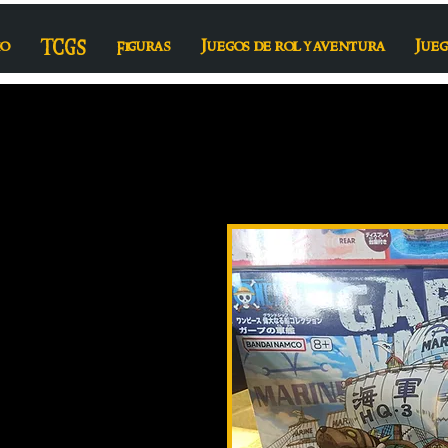
io
TCGS
Figuras
Juegos de rol y aventura
Jueg