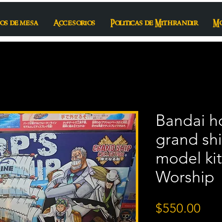
os de mesa
Accesorios
Politicas de Mithrandir
M
Bandai h
grand shi
model ki
Worship
Pre
$550.00