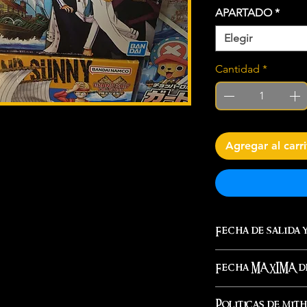
APARTADO
*
Elegir
Cantidad
*
Agregar al carr
Fecha de salida 
Inmediato
Fecha MAXIMA de
Este mismo día s
Inmediato
Politicas de mit