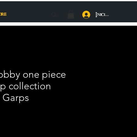
ore
Iniciar sesión
obby one piece
p collection
t Garps
cio