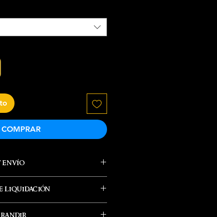
ito
COMPRAR
y envío
 liquidación
e envía el producto
hrandir