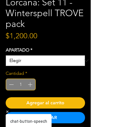
Lorcana: Set 11 -
Winterspell TROVE
pack
Precio
$1,200.00
APARTADO
*
Cantidad
*
Agregar al carrito
COMPRAR
chat-button-speech