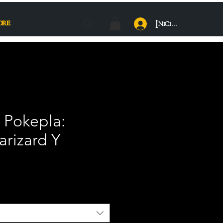
ore
Iniciar sesión
Pokepla:
rizard Y
cio