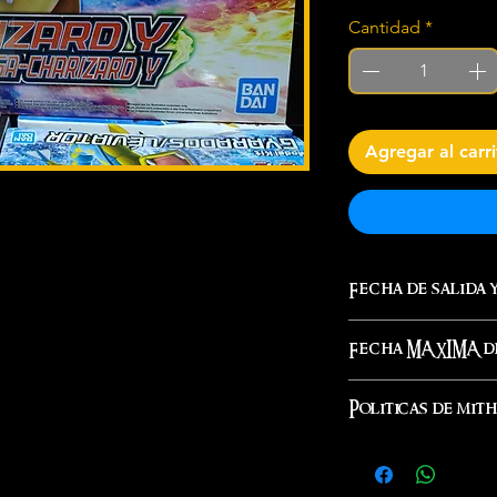
Cantidad
*
Agregar al carr
Fecha de salida 
Inmediato
Fecha MAXIMA de
Este mismo día s
Inmediato
Politicas de mit
Al ordenar o pr
Aceptas nuestras