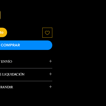
ito
COMPRAR
y envío
 liquidación
e envía el producto
hrandir
eordenar en nuestra tienda.
 politicas generales para