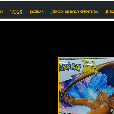
io
TCGS
Figuras
Juegos de rol y aventura
Jueg