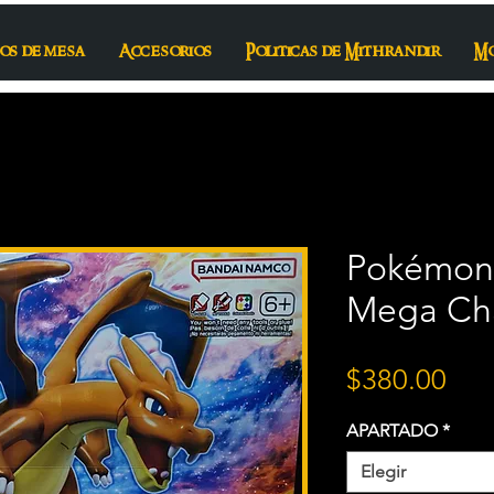
os de mesa
Accesorios
Politicas de Mithrandir
M
Pokémon 
Mega Cha
Pre
$380.00
APARTADO
*
Elegir